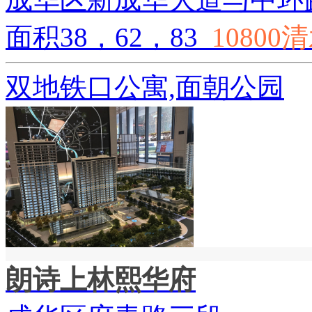
面积38，62，83
10800
双地铁口公寓,️面朝公园
朗诗上林熙华府