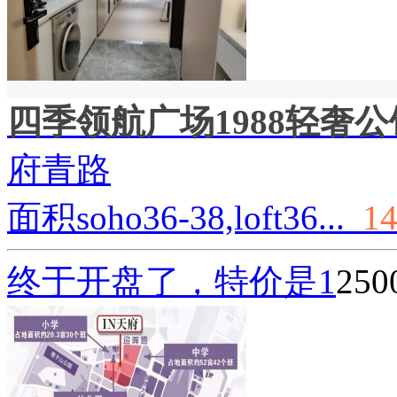
四季领航广场1988轻奢公
府青路
面积soho36-38,loft36...
14
终于开盘了，特价是
1
25