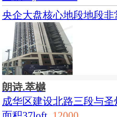
央企大盘核心地段地段非
朗诗.萃樾
成华区建设北路三段与圣
面积37loft
12000