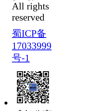
All rights
reserved
蜀ICP备
17033999
号-1