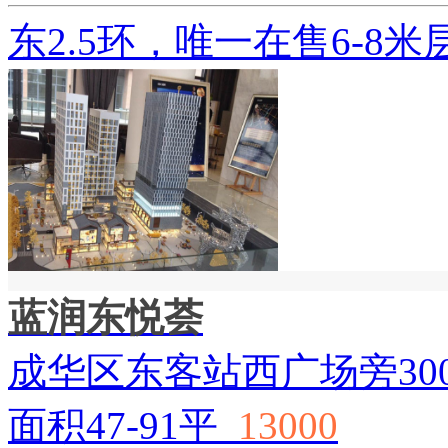
东2.5环，唯一在售6-8米
蓝润东悦荟
成华区东客站西广场旁30
面积47-91平
13000