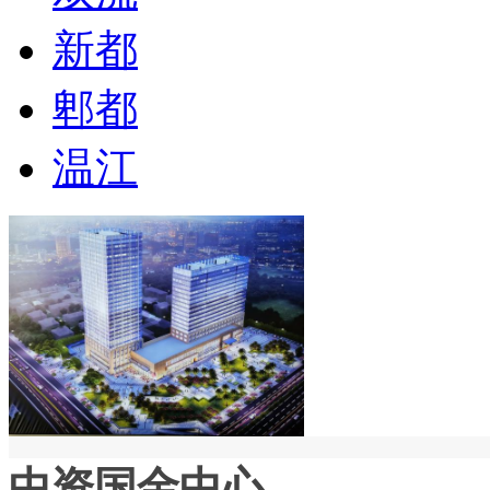
新都
郫都
温江
中资国金中心