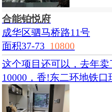
合能铂悦府
成华区驷马桥路11号
面积37-73
10800
这个项目还可以，去年卖
10000，香!东二环地铁