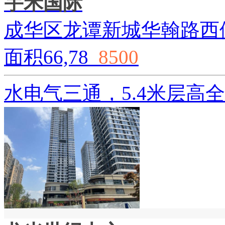
宇禾国际
成华区龙谭新城华翰路西侧
面积66,78
8500
水电气三通，5.4米层高全