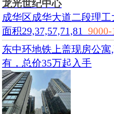
龙光世纪中心
成华区成华大道二段理工
面积29,37,57,71,81
9000-
东中环️地铁上盖️现房公
有，总价️️35万起入手