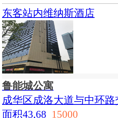
东客站内维纳斯酒店
鲁能城公寓
成华区成洛大道与中环路
面积43,68
15000