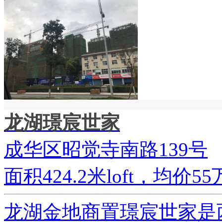
龙湖璟宸世家
成华区昭觉寺南路139号
面积424.2米loft，均价55万
龙湖金地商置璟宸世家是