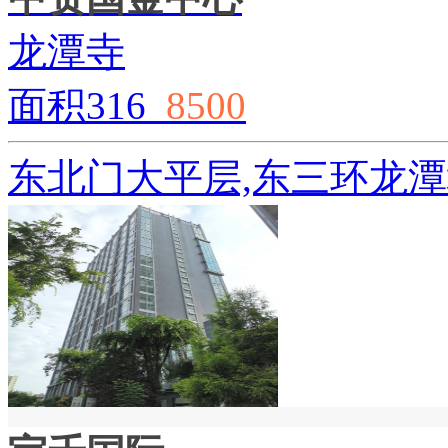
龙潭寺
面积316
8500
东北门大平层,东三环龙