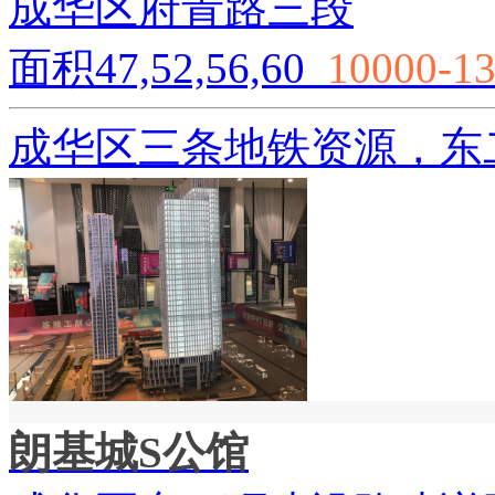
成华区府青路三段
面积47,52,56,60
10000-1
成华区三条地铁资源，东
朗基城S公馆