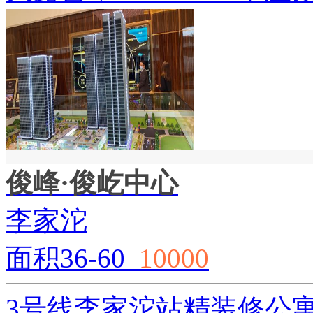
俊峰·俊屹中心
李家沱
面积36-60
10000
3号线李家沱站精装修公