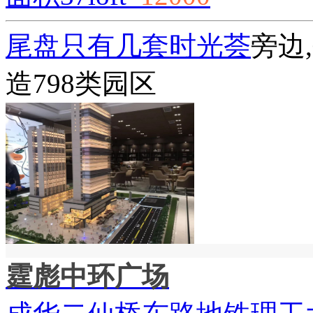
尾盘只有几套
时光荟
旁边
造798类园区
霆彪中环广场