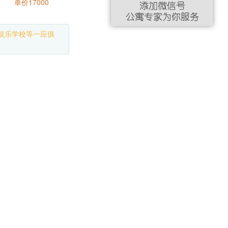
单价17000
化娱乐学校等一应俱