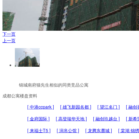
下一页
上一页
锦城南府猫先生相似的同类竞品公寓
成都公寓楼盘资料
[ 中港ccpark ]
[ 雄飞新园名都 ]
[ 望江名门 ]
[ 融创
[ 金府国际 ]
[ 高登瑞华天地 ]
[ 融创玖越台 ]
[ 新希望
[ 来福士T5 ]
[ 润帛公馆 ]
[ 龙腾东麓城 ]
[ 棠湖.锦