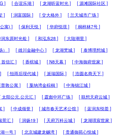
G ]
[ 合谊乐湖 ]
[ 龙湖听蓝时光 ]
[ 源滩国际社区 ]
 ]
[ 润富国际 ]
[ 交大格外 ]
[ 兰天城市广场 ]
寓) ]
[ 保利天悦 ]
[ 华府悦璟 ]
[ 桐梓林7号 ]
 华润东原时光烩 ]
[ 和泓东28 ]
[ 大陆潮里 ]
） ]
[ 雄川金融中心 ]
[ 龙湖梵城 ]
[ 泰博理想城 ]
[ 首信汇 ]
[ 香槟城 ]
[ N8天幕 ]
[ 中海御府世家 ]
]
[ 恒雨后现代城 ]
[ 派瑞国际 ]
[ 浩圆名商天下 ]
 莱普敦公寓 ]
[ 戛纳湾金棕榈 ]
[ 中海锦江城 ]
[ 太阳公元.公元汇 ]
[ 霆彪中环广场 ]
[ 联想天府云城 ]
 ]
[ 中成领誉 ]
[ 城市春天艺术公馆 ]
[ 蓝润东悦荟 ]
瑞景汇 ]
[ 润扬19 ]
[ 天府万科云城 ]
[ 龙湖璟宸世家 ]
安湖一号 ]
[ 北京城建龙樾湾 ]
[ 贵通御苑心悦城 ]