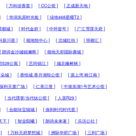
]
[ 万科缇香荟 ]
[ CC公馆 ]
[ 正成新天地 ]
]
[ 华润东原时光烩 ]
[ 绿地468星曜T2 ]
紫都城 ]
[ 时代金府 ]
[ 中环壹号 ]
[ 广汇雪莲天府 ]
万科新川荟 ]
[ 领地悦中心 ]
[ 北城红街 ]
[ 明都汇 ]
[ 朗诗金沙城锦澜阁 ]
[ 领地天府国际康城 ]
熙528公寓 ]
[ 艺尚锦江 ]
[ 城北橡树林 ]
万朵城 ]
[ 香悦城.香月湖悦公馆️ ]
[ 源上湾.映江南 ]
 保利天寰广场 ]
[ 仁美江誉 ]
[ 中港东湖1号艺术公馆 ]
[ 当代璞誉/当代钛公馆 ]
[ 人居R29 ]
]
[ 合能珍宝锦城 ]
[ 保利时代时代荟 ]
下 ]
[ 智业阳曦 ]
[ 朗诗未来著 ]
[ 乐活公社 ]
]
[ 万科天府梦想城 ]
[ 洲际华府广场 ]
[ 三利广场 ]