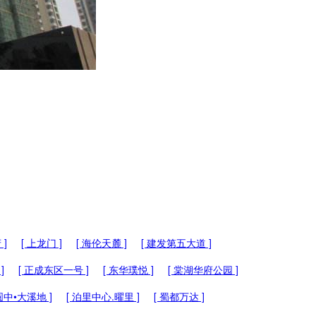
 ]
[ 上龙门 ]
[ 海伦天麓 ]
[ 建发第五大道 ]
]
[ 正成东区一号 ]
[ 东华璞悦 ]
[ 棠湖华府公园 ]
 圆中•大溪地 ]
[ 泊里中心.曜里 ]
[ 蜀都万达 ]