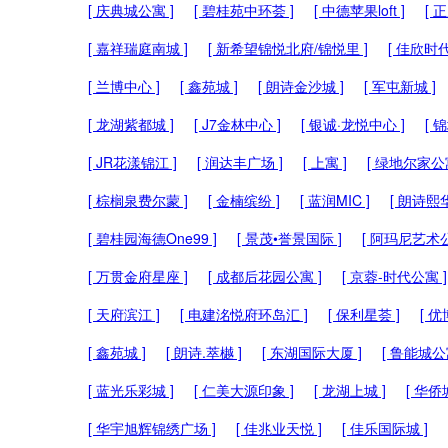
[ 庆典城公寓 ]
[ 碧桂苑中环荟 ]
[ 中德苹果loft ]
[ 
[ 嘉祥瑞庭南城 ]
[ 新希望锦悦北府/锦悦里 ]
[ 佳欣时代
[ 兰博中心 ]
[ 鑫苑城 ]
[ 朗诗金沙城 ]
[ 军屯新城 ]
[ 龙湖紫都城 ]
[ J7金林中心 ]
[ 银诚·龙悦中心 ]
[ 
[ JR花漾锦江 ]
[ 润达丰广场 ]
[ 上寓 ]
[ 绿地尔家公寓
[ 棕榈泉费尔蒙 ]
[ 金楠缤纷 ]
[ 蓝润MIC ]
[ 朗诗熙华
[ 碧桂园海德One99 ]
[ 景茂•誉景国际 ]
[ 阿玛尼艺术公
[ 万贯金府星座 ]
[ 成都后花园公寓 ]
[ 京蓉-时代公寓 ]
[ 天府滨江 ]
[ 电建洺悦府环岛汇 ]
[ 保利星荟 ]
[ 优
[ 鑫苑城 ]
[ 朗诗.萃樾 ]
[ 东湖国际大厦 ]
[ 鲁能城公
[ 蓝光乐彩城 ]
[ 仁美大源印象 ]
[ 龙湖上城 ]
[ 华侨
[ 华宇旭辉锦绣广场 ]
[ 佳兆业天悦 ]
[ 佳乐国际城 ]