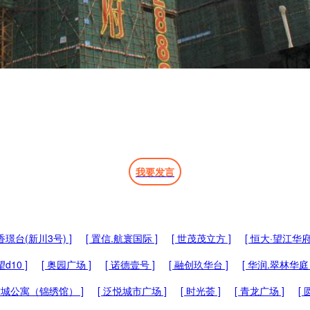
我要发言
香璟台(新川3号) ]
[ 置信.航寰国际 ]
[ 世茂茂立方 ]
[ 恒大·望江华府
d10 ]
[ 奥园广场 ]
[ 诺德壹号 ]
[ 融创玖华台 ]
[ 华润.翠林华庭 
绣城公寓（锦绣馆） ]
[ 泛悦城市广场 ]
[ 时光荟 ]
[ 青龙广场 ]
[