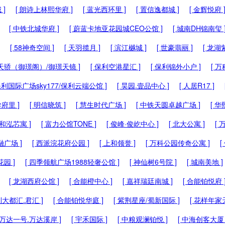
 ]
[ 朗诗上林熙华府 ]
[ 蓝光西环里 ]
[ 置信逸都城 ]
[ 金辉悦府 
[ 中铁北城华府 ]
[ 蔚蓝卡地亚花园城CEO公馆 ]
[ 城南DH锦南玺 
[ 58神奇空间 ]
[ 天羽揽月 ]
[ 滨江樾城 ]
[ 世豪翡丽 ]
[ 龙湖
天骄（御璟阁）/御璟天镜 ]
[ 保利空港星汇 ]
[ 保利锦外小户 ]
[ 
 保利国际广场sky177/保利云端公馆 ]
[ 昊园.壹品中心 ]
[ 人居R17 ]
学府里 ]
[ 明信晓筑 ]
[ 慧生时代广场 ]
[ 中铁天圆卓越广场 ]
[ 华
 和泓芯寓 ]
[ 富力公馆TONE ]
[ 俊峰·俊屹中心 ]
[ 北大公寓 ]
[ 
融广场 ]
[ 西派浣花府公园 ]
[ 上和领誉 ]
[ 万科公园传奇公寓 ]
[
园 ]
[ 四季领航广场1988轻奢公馆 ]
[ 神仙树6号院 ]
[ 城南美地 ]
[ 龙湖西府公馆 ]
[ 合能橙中心 ]
[ 嘉祥瑞廷南城 ]
[ 合能铂悦府 
利大都汇.君汇 ]
[ 合能铂悦华庭 ]
[ 紫荆星座/蜀新国际 ]
[ 花样年家天
[ 万达一号.万达溪岸 ]
[ 宇禾国际 ]
[ 中粮观澜铂悦 ]
[ 中海创客大厦 