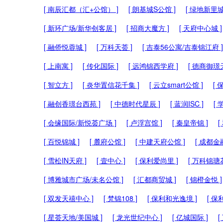
[ 南辰汇都（汇+公馆） ]
[ 朗基城S公馆 ]
[ 绿地新里城
[ 新环广场/新华创客居 ]
[ 招商大魔方 ]
[ 天府中心城 ]
[ 融侨悦蓉城 ]
[ 万科天荟 ]
[ 吉泰56公寓/吉泰锦江府 ]
[ 上南寓 ]
[ 传化国际 ]
[ 远鸿锦西学府 ]
[ 德商御璟
[ 智立方 ]
[ 炎华置信花千集 ]
[ 云立smart公馆 ]
[
[ 融创香璟台西苑 ]
[ 中德时代星辰 ]
[ 蓝润ISC ]
[ 
[ 会缘国际/新悦荟广场 ]
[ 卢浮宫馆 ]
[ 秦皇帝锦 ]
[
[ 百悦锦城 ]
[ 麓府公馆 ]
[ 中建天府公馆 ]
[ 成都金
[ 雪松IN天府 ]
[ 壹中心 ]
[ 保利爱尚里 ]
[ 万科锦瑭花
[ 博雅城市广场/未名公馆 ]
[ 汇都商贸城 ]
[ 锦橙金悦 ]
[ 双发天禧中心 ]
[ 梵锦108 ]
[ 保利和光逸境 ]
[ 保
[ 星荟天地/美国城 ]
[ 龙光世纪中心 ]
[ 亿城国际 ]