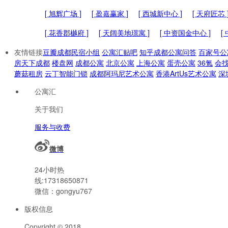
[ 旭辉广场 ]
[ 盈嘉赢家 ]
[ 西城新中心 ]
[ 天府匠芯 
[ 花香郡樾府 ]
[ 天阔美地璟寓 ]
[ 中资国金中心 ]
[
友情链接
豆瓣成都民宿小组
公寓汇贴吧
知乎成都公寓问答
百家号公
房天下成都
楼盘网
成都公寓
北京公寓
上海公寓
蛋壳公寓
36氪
会
蘑菇租房
云丁智能门锁
成都阿玛尼艺术公寓
香港ArtUs艺术公寓
深
公寓汇
关于我们
服务与收费
微博
24小时热
线:17318650871
微信：gongyu767
版权信息
Copyright © 2018