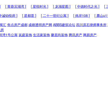
]
[ 菁蓉滨湖湾 ]
[ 星悦时光 ]
[ 龙湖星图 ]
[ 中德时代之光 ]
[
 中诚铂悦府 ]
[ 星都荟 ]
[ 二十一世纪公寓 ]
[ 炜岸108 ]
[ 麓山u11
寓汇
焦点房产成都
成都透明房产网
ABBS建筑论坛
四川原石律师事务所
找房
圳湾1号公寓
岚庭装饰
生活家装饰
馨居尚装饰
腾讯房产
网易房产