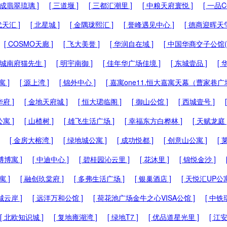
正成翡翠琉璃 ]
[ 三道堰 ]
[ 三都汇潮里 ]
[ 中粮天府寰悦 ]
[ 一品C
天汇 ]
[ 北星城 ]
[ 金隅珑熙汇 ]
[ 誉峰遇见中心 ]
[ 德商迎晖天玺
[ COSMO天廊 ]
[ 飞大美誉 ]
[ 华润自在域 ]
[ 中国华商交子公馆(公
锦城南府猫先生 ]
[ 明宇南御 ]
[ 佳年华广场佳境 ]
[ 东城壹品 ]
[
 ]
[ 源上湾 ]
[ 锦外中心 ]
[ 嘉寓one11.恒大嘉寓天幕（曹家巷广场
府 ]
[ 金地天府城 ]
[ 恒大珺临阁 ]
[ 御山公馆 ]
[ 西城壹号 ]
寓 ]
[ 山楂树 ]
[ 雄飞生活广场 ]
[ 幸福东方白桦林 ]
[ 天赋龙庭 
[ 金房大榕湾 ]
[ 绿地城公寓 ]
[ 成功悦都 ]
[ 创意山公寓 ]
[
博博寓 ]
[ 中迪中心 ]
[ 碧桂园沁云里 ]
[ 花沐里 ]
[ 锦悦金沙 ]
寓 ]
[ 融创玖棠府 ]
[ 多弗生活广场 ]
[ 银巢酒店 ]
[ 天悦汇UP公寓
城云岸 ]
[ 远洋万和公馆 ]
[ 荷花池广场金牛之心VISA公馆 ]
[ 中铁
[ 北欧知识城 ]
[ 复地雍湖湾 ]
[ 绿地T7 ]
[ 优品道星光里 ]
[ 江