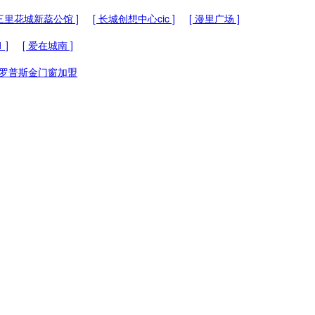
 三里花城新蕊公馆 ]
[ 长城创想中心cic ]
[ 漫里广场 ]
 ]
[ 爱在城南 ]
罗普斯金门窗加盟