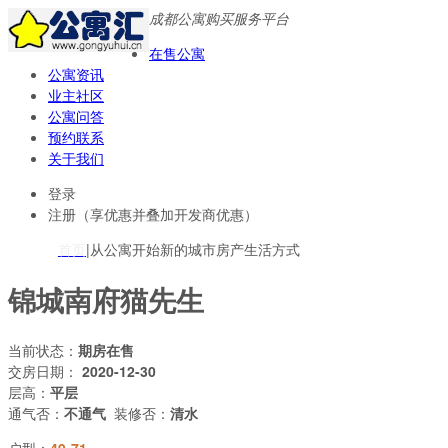
成都公寓购买服务平台
在售公寓
公寓资讯
业主社区
公寓问答
预约联系
关于我们
登录
注册（享优惠并叠加开发商优惠）
首页
|从公寓开始新的城市房产生活方式
锦城南府猫先生
当前状态：
期房在售
交房日期：
2020-12-30
层高：
平层
通气否：
不通气
装修否：
清水
户型：
49-71