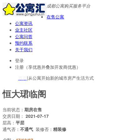
成都公寓购买服务平台
在售公寓
公寓资讯
业主社区
公寓问答
预约联系
关于我们
登录
注册（享优惠并叠加开发商优惠）
首页
|从公寓开始新的城市房产生活方式
恒大珺临阁
当前状态：
期房在售
交房日期：
2021-07-17
层高：
平层
通气否：
不通气
装修否：
精装修
户型：
47/63/87